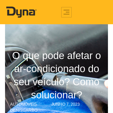
O que pode afetar o
ar-condicionado do
seu veículo? Como
solucionar?
AUTOMÓVEIS
JUNHO 7, 2023
DENISGARBO