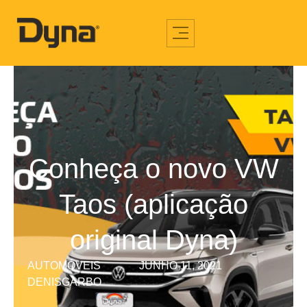
Conheça o novo VW
Taos (aplicação
original Dyna)
AUTOMÓVEIS
JUNHO 11, 2021
DENISGARBO