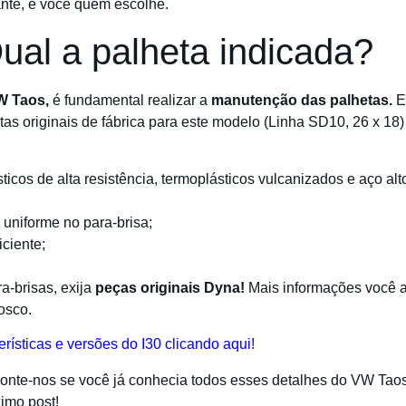
ante, é você quem escolhe.
al a palheta indicada?
W Taos,
é fundamental realizar a
manutenção das palhetas.
E 
tas originais de fábrica para este modelo (Linha SD10, 26 x 18)
icos de alta resistência, termoplásticos vulcanizados e aço alt
 uniforme no para-brisa;
iciente;
a-brisas, exija
peças originais Dyna!
Mais informações você a
nosco.
erísticas e versões do I30 clicando aqui!
nte-nos se você já conhecia todos esses detalhes do VW Tao
imo post!