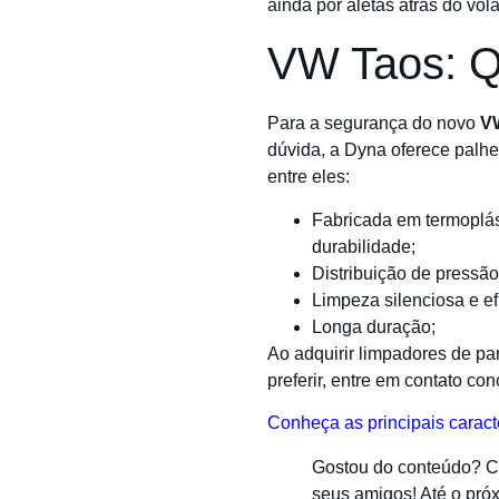
ainda por aletas atrás do vol
VW Taos: Qu
Para a segurança do novo
V
dúvida, a Dyna oferece palhe
entre eles:
Fabricada em termoplást
durabilidade;
Distribuição de pressão
Limpeza silenciosa e ef
Longa duração;
Ao adquirir limpadores de par
preferir, entre em contato co
​Conheça as principais caract
Gostou do conteúdo? Co
seus amigos! Até o próx