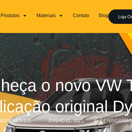
Produtos
Materiais
Contato
Blog
Loja On
heça o novo VW 
licação original D
AUTOMÓVEIS
JUNHO 11, 2021
DENISGARBO