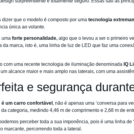
sign surpreendente e totalmente seguro. Essas são as princip
s dizer que o modelo é composto por uma
tecnologia extremam
cia única ao volante.
a uma
forte personalidade,
algo que o levou a ser o primeiro 
a da marca, isto é, uma linha de luz de LED que faz uma conexã
o com uma recente tecnologia de iluminação denominada
IQ Li
um alcance maior e mais amplo nas laterais, com uma assistênc
rfeita e segurança durant
é um carro confortável
, não é apenas uma ‘conversa para ve
da categoria, medindo 4,46 m de comprimento e 2,68 m de entr
 podemos perceber toda a sua imponência, pois é uma linha de ‘c
 marcante, percorrendo toda a lateral.