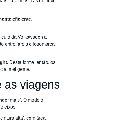
ais características do novo
ente eficiente
,
veículo da Volkswagen a
o entre faróis e logomarca,
ght.
Desta forma, então, os
ia inteligente.
e as viagens
nder mais’. O modelo
e eixos.
intura alta’, com área