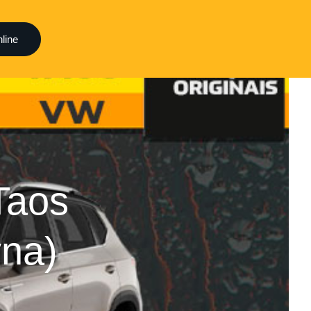
line
Taos
yna)