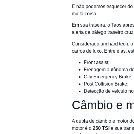
E não podemos esquecer do p
muita coisa.
Em sua traseira, o Taos apre
alerta de tráfego traseiro c
Considerado um hard tech, o
carros de luxo. Entre elas, es
Front assist;
Frenagem autônoma de
City Emergency Brake;
Post Collision Brake;
Detecção de veículo no
Câmbio e m
A dupla de câmbio e motor 
motor é o
250 TSI
e sua tran