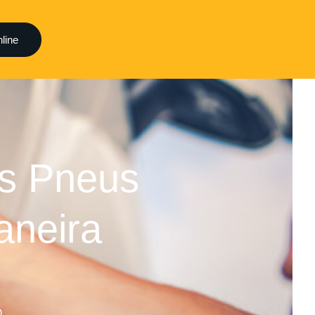
line
os Pneus
aneira
O