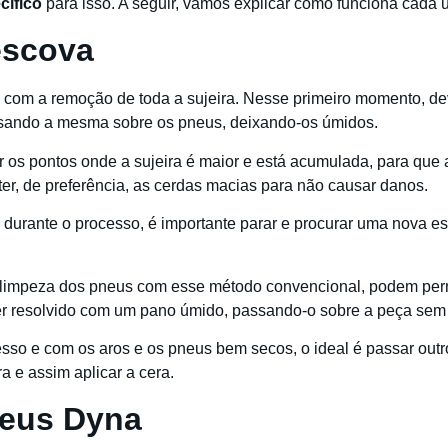
cífico
para isso. A seguir, vamos explicar como funciona cada 
escova
com a remoção de toda a sujeira. Nesse primeiro momento, dev
ssando a mesma sobre os pneus, deixando-os úmidos.
 os pontos onde a sujeira é maior e está acumulada, para que 
ter, de preferência, as cerdas macias para não causar danos.
o durante o processo, é importante parar e procurar uma nova e
 a limpeza dos pneus com esse método convencional, podem pe
er resolvido com um pano úmido, passando-o sobre a peça sem 
esso e com os aros e os pneus bem secos, o ideal é passar out
a e assim aplicar a cera.
neus Dyna