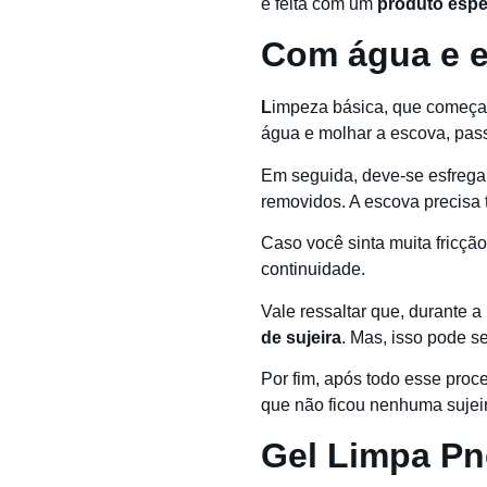
é feita com um
produto espe
Com água e 
L
impeza básica, que começa 
água e molhar a escova, pa
Em seguida, deve-se esfregar
removidos. A escova precisa 
Caso você sinta muita fricçã
continuidade.
Vale ressaltar que, durante
de sujeira
. Mas, isso pode s
Por fim, após todo esse proc
que não ficou nenhuma sujeir
Gel Limpa P