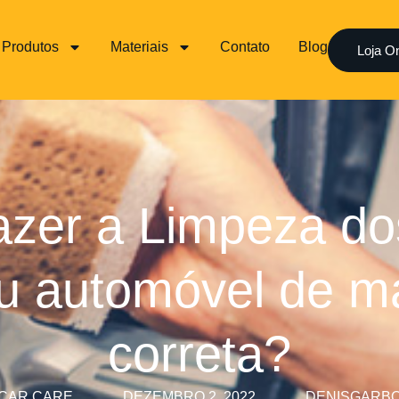
Produtos
Materiais
Contato
Blog
Loja On
zer a Limpeza d
u automóvel de m
correta?
CAR CARE
DEZEMBRO 2, 2022
DENISGARB