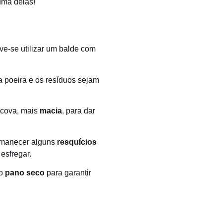
uma delas!
e-se utilizar um balde com
a poeira e os resíduos sejam
scova, mais
macia
, para dar
rmanecer alguns
resquícios
esfregar.
ro
pano seco
para garantir