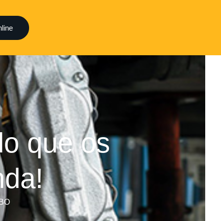
line
do que os
nda!
BO