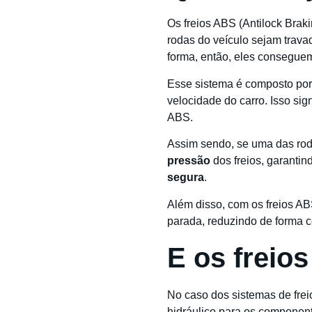
Os freios ABS (Antilock Bra
rodas do veículo sejam trava
forma, então, eles consegue
Esse sistema é composto po
velocidade do carro. Isso sign
ABS.
Assim sendo, se uma das roda
pressão
dos freios, garanti
segura
.
Além disso, com os freios A
parada, reduzindo de forma
E os freio
No caso dos sistemas de frei
hidráulico para os componen