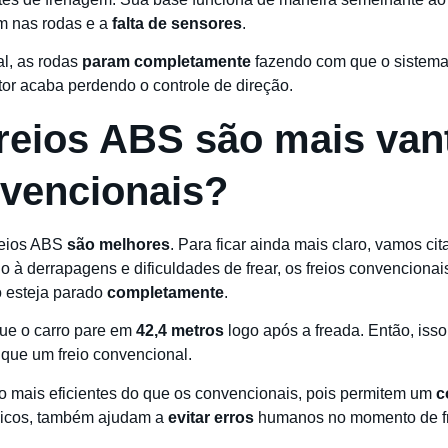
m nas rodas e a
falta de sensores
.
al, as rodas
param completamente
fazendo com que o sistema 
tor acaba perdendo o controle de direção.
 freios ABS são mais van
vencionais?
reios ABS
são melhores
. Para ficar ainda mais claro, vamos 
o à derrapagens e dificuldades de frear, os freios convencionai
o esteja parado
completamente
.
que o carro pare em
42,4 metros
logo após a freada. Então, isso
que um freio convencional.
o mais eficientes do que os convencionais, pois permitem um
c
gicos, também ajudam a
evitar erros
humanos no momento de fre