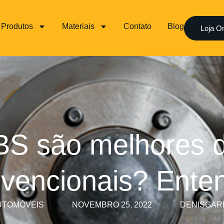
Produtos
Materiais
Contato
Blog
Loja On
BS são melhores 
vencionais? Ente
UTOMÓVEIS
NOVEMBRO 25, 2022
DENISGAR