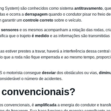
king System) são conhecidos como sistema
antitravamento
, qu
das e ocorra a
derrapagem
quando o condutor pisar no freio d
m garantir um
controle correto
sobre o veículo.
r
sensores
e os mesmos acompanham a rotação das rodas, cri
ifica que o trajeto
é medido
e as informações são transmitidas 
s estiver prestes a travar, haverá a interferência dessa centr
ndo que a roda não fique emperrada e ao mesmo tempo, propo
BS o motorista consegue
desviar
dos obstáculos ou vias,
dimin
 considerável o número de acidentes.
s convencionais?
os convencionais, é
amplificada
a energia do condutor e transf
tes de frenagem. Sua base funciona de maneira semelhante ao 