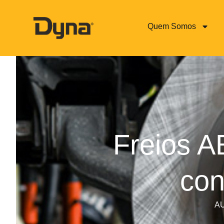
Quem Somos
Freios A
con
A