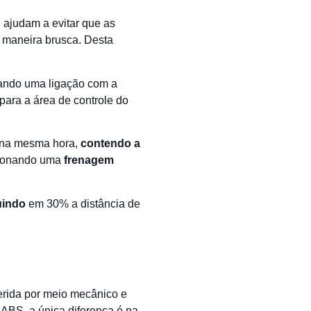
e ajudam a evitar que as
e maneira brusca. Desta
ando uma ligação com a
para a área de controle do
al na mesma hora,
contendo a
rcionando uma
frenagem
uindo
em 30% a distância de
erida por meio mecânico e
ABS, a única diferença é na