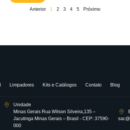
Anterior
1
2
3
4
5
Próximo
l
Limpadores
Kits e Catálogos
Contato
Blog
Unidade
Minas Gerais Rua Wilson Silveira,135 –
Jacutinga Minas Gerais – Brasil - CEP: 37590-
sac@
000