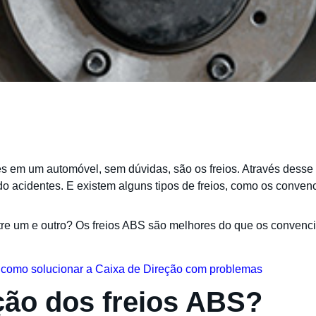
s em um automóvel, sem dúvidas, são os freios. Através desse s
do acidentes. E existem alguns tipos de freios, como os conven
tre um e outro? Os freios ABS são melhores do que os conven
 como solucionar a Caixa de Direção com problemas
ção dos freios ABS?