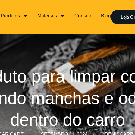
Produtos
Materiais
Contato
Blog
Loja On
uto para limpar c
ndo manchas e od
dentro do carro
CAR CARE
SETEMBRO 11, 2024
DENISGARB