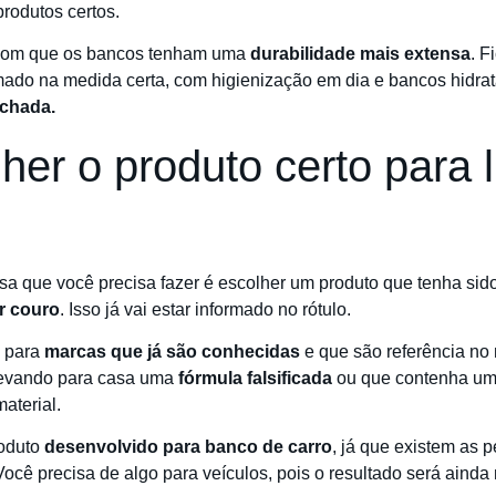
produtos certos.
r com que os bancos tenham uma
durabilidade mais extensa
. F
mado na medida certa, com higienização em dia e bancos hidra
chada.
er o produto certo para 
sa que você precisa fazer é escolher um produto que tenha sid
r couro
. Isso já vai estar informado no rótulo.
a para
marcas que já são conhecidas
e que são referência no 
levando para casa uma
fórmula falsificada
ou que contenha um 
aterial.
oduto
desenvolvido para banco de carro
, já que existem as p
ocê precisa de algo para veículos, pois o resultado será ainda