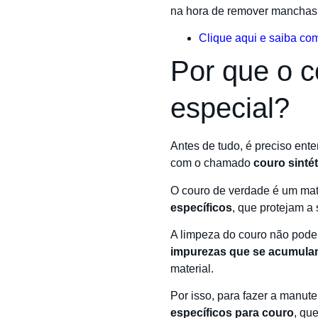
na hora de remover manchas 
Clique aqui e saiba co
Por que o c
especial?
Antes de tudo, é preciso en
com o chamado
couro sintét
O couro de verdade é um mat
específicos
, que protejam a 
A limpeza do couro não pode
impurezas que se acumul
material.
Por isso, para fazer a manut
específicos para couro
, qu