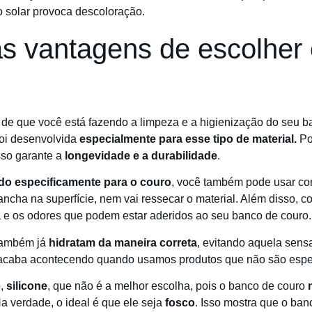
o solar provoca descoloração.
s vantagens de escolher 
za de que você está fazendo a limpeza e a higienização do seu 
 foi desenvolvida
especialmente para esse tipo de material.
Por
so garante a
longevidade e a durabilidade
.
o especificamente para o couro
, você também pode usar co
ncha na superfície, nem vai ressecar o material. Além disso, 
a e os odores que podem estar aderidos ao seu banco de couro.
 também já
hidratam da maneira correta
, evitando aquela sens
acaba acontecendo quando usamos produtos que não são especí
o,
silicone
, que não é a melhor escolha, pois o banco de couro
Na verdade, o ideal é que ele seja
fosco
. Isso mostra que o ban