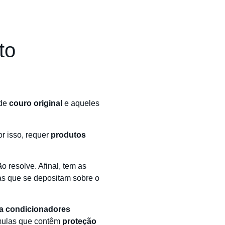
to
 de
couro original
e aqueles
or isso, requer
produtos
 resolve. Afinal, tem as
ras que se depositam sobre o
a condicionadores
rmulas que contêm
proteção