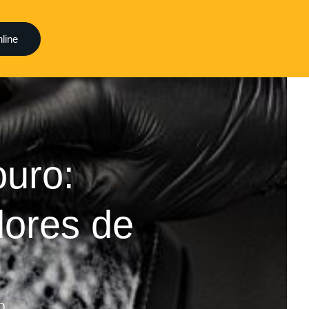
line
ouro:
ores de
O