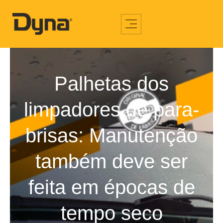
Palhetas dos
limpadores de para-
brisas: Manutenção
também deve ser
feita em épocas de
tempo seco