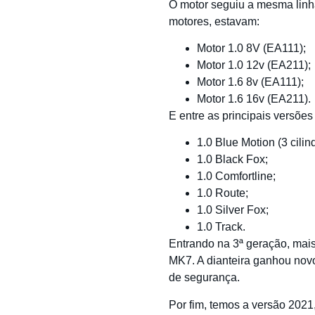
O motor seguiu a mesma linha
motores, estavam:
Motor 1.0 8V (EA111);
Motor 1.0 12v (EA211);
Motor 1.6 8v (EA111);
Motor 1.6 16v (EA211).
E entre as principais versõe
1.0 Blue Motion (3 cilin
1.0 Black Fox;
1.0 Comfortline;
1.0 Route;
1.0 Silver Fox;
1.0 Track.
Entrando na 3ª geração, mais
MK7. A dianteira ganhou novos
de segurança.
Por fim, temos a versão 2021