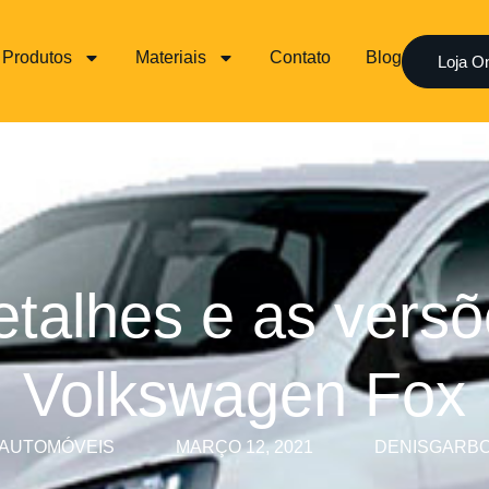
Produtos
Materiais
Contato
Blog
Loja On
etalhes e as versõ
Volkswagen Fox
AUTOMÓVEIS
MARÇO 12, 2021
DENISGARB