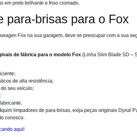
to em preto brilhante e friso cromado.
 para-brisas para o Fox
wagen Fox na sua garagem, deve se preocupar com a sua segu
ginais de fábrica para o modelo Fox
(Linha Slim Blade SD – S
iciente;
icos de alta resistência;
 do seu veículo;
;
abricante.
uirir limpadores de para-brisas, exija peças originais Dyna! 
ato conosco.
cando aqui!