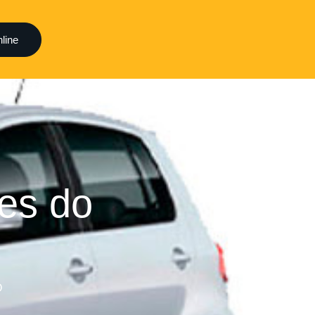
line
es do
O