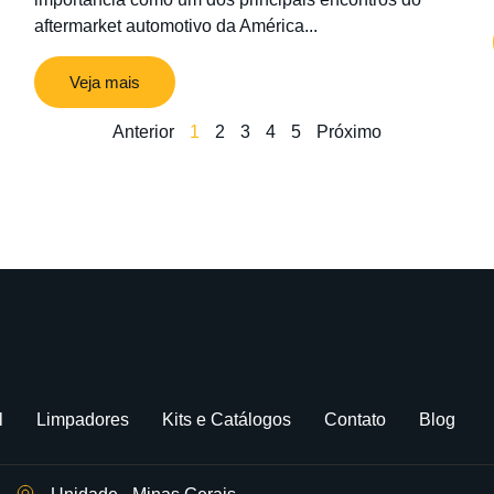
aftermarket automotivo da América...
Veja mais
Anterior
1
2
3
4
5
Próximo
l
Limpadores
Kits e Catálogos
Contato
Blog