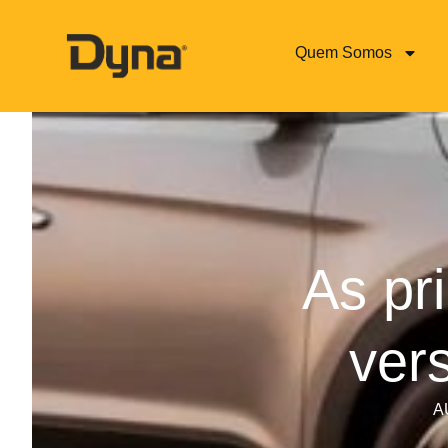
Quem Somos
As pri
ver
A