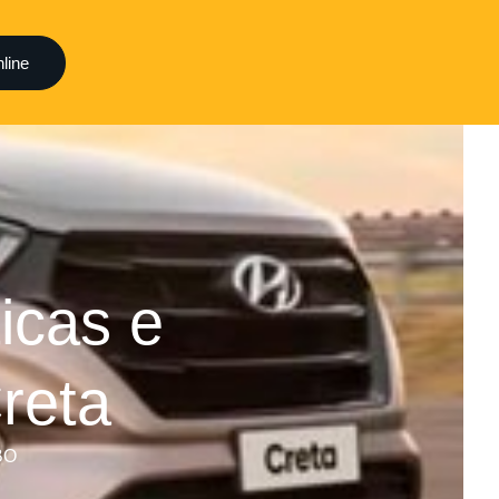
line
ticas e
reta
BO