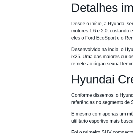
Detalhes im
Desde o início, a Hyundai se
motores 1.6 e 2.0, custando 
eles o Ford EcoSport e o Ren
Desenvolvido na Índia, o Hy
ix25. Uma das maiores curio
remete ao órgão sexual femin
Hyundai Cre
Conforme dissemos, o Hyunda
referências no segmento de 
E mesmo com apenas um mês d
utilitário esportivo mais bu
Foi o primeiro SUV compacto