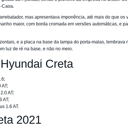
i-Caoa.
a arrebatador, mas apresentava imponência, até mais do que os 
 tamanho maior, com borda cromada em versões automáticas, e 
rizontais, e a placa na base da tampa do porta-malas, lembrava
om luz de ré na base, e não no meio.
 Hyundai Creta
.6;
 AT;
2.0 AT;
6 AT;
us 1.6 AT.
eta 2021