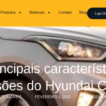
Produtos
Materiais
Contato
Blog
Loja On
ncipais caracterís
sões do Hyundai C
UTOMÓVEIS
FEVEREIRO 1, 2021
DENISGAR