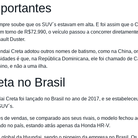
portantes
mpre soube que os SUV´s estavam em alta. E foi assim que o Cr
em torno de R$72.990, o veículo passou a concorrer diretament
ault Duster.
undai Creta adotou outros nomes de batismo, como na China, 
sidades é que, na República Dominicana, ele foi chamado de C
ino, e não a uma ilha.
ta no Brasil
i Creta foi lançado no Brasil no ano de 2017, e se estabelece
SUV´s.
e vendas, se comparado aos seus rivais, o modelo fechou aq
scado no país, estando atrás apenas da Honda HR-V.
 global da Hyundai, sendo o pioneiro da empresa no Brasil. O