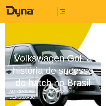
Volkswagen Gol: a
história de sucesso
do hatch no Brasil
AUTOMÓVEIS
JUNHO 3, 2022
DENISGARBO