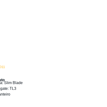
D11
uto
ta: Slim Blade
gate: TL3
nteiro