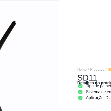
Home
/
Produtos
/
S
SD11
Detalhes do prod
Tipo de palhe
Sistema de en
Aplicação: Dia