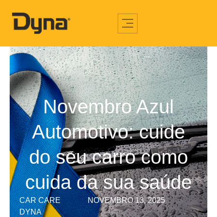
Novembro Azul
Automotivo: cuide
do seu carro como
cuida da sua saúde
CAR CARE
NOVEMBRO 13, 2025
DYNA