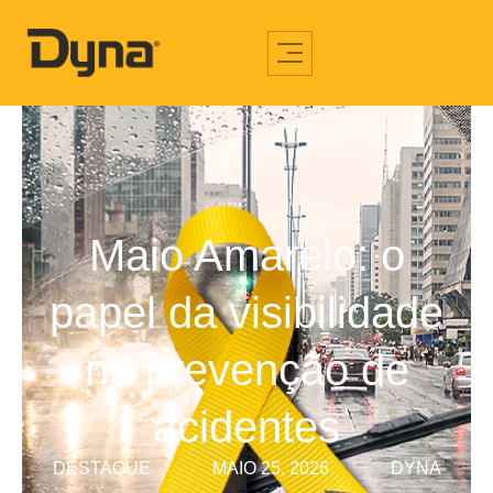
Maio Amarelo: o
papel da visibilidade
na prevenção de
acidentes
DESTAQUE
MAIO 25, 2026
DYNA