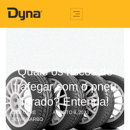
Quais os riscos de
trafegar com o pneu
furado? Entenda!
CAR CARE
AGOSTO 9, 2023
DENISGARBO